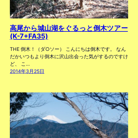
高尾から城山湖をぐるっと倒木ツアー
(K-7+FA35)
THE 倒木！（ダ○ソー） こんにちは倒木です。 なん
だかいつもより倒木に沢山出会った気がするのですけ
ど、 こ…
2014年3月25日