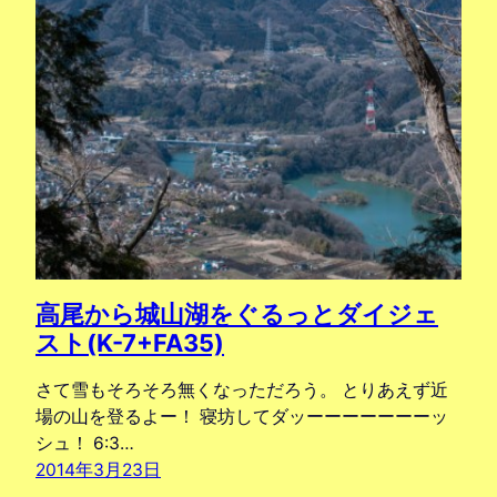
高尾から城山湖をぐるっとダイジェ
スト(K-7+FA35)
さて雪もそろそろ無くなっただろう。 とりあえず近
場の山を登るよー！ 寝坊してダッーーーーーーーッ
シュ！ 6:3…
2014年3月23日