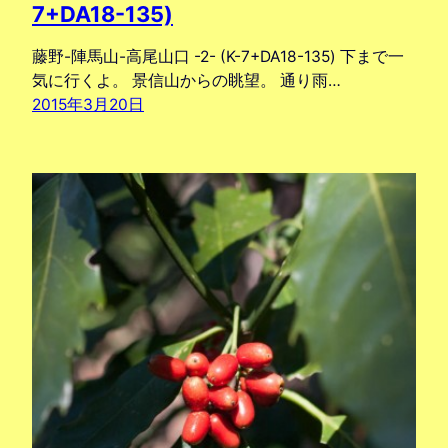
7+DA18-135)
藤野-陣馬山-高尾山口 -2- (K-7+DA18-135) 下まで一
気に行くよ。 景信山からの眺望。 通り雨…
2015年3月20日