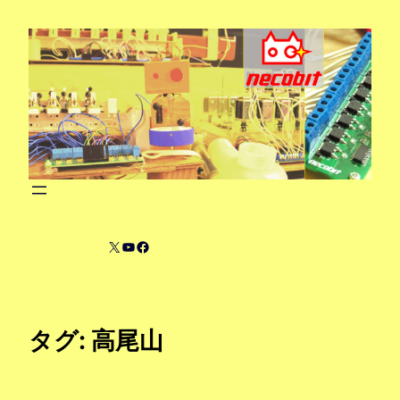
内
容
を
ス
キ
ッ
プ
X
YouTube
Facebook
タグ:
高尾山