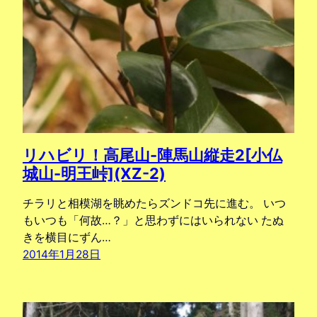
リハビリ！高尾山-陣馬山縦走2[小仏
城山-明王峠](XZ-2)
チラリと相模湖を眺めたらズンドコ先に進む。 いつ
もいつも「何故…？」と思わずにはいられない たぬ
きを横目にずん…
2014年1月28日