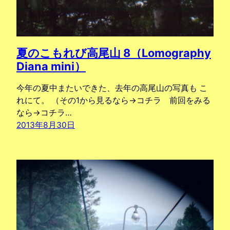
夏のこもれび高尾山 8（Lomography
Diana mini）
今年の夏中またいできた、去年の高尾山の写真も こ
れにて。 （その1から見るなら→コチラ 前回をみる
なら→コチラ…
2013年8月30日