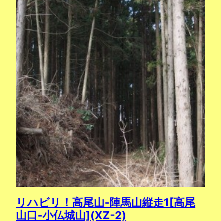
リハビリ！高尾山-陣馬山縦走1[高尾
山口-小仏城山](XZ-2)