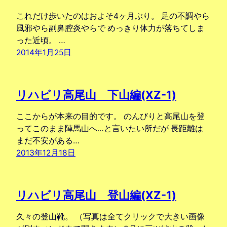
これだけ歩いたのはおよそ4ヶ月ぶり。 足の不調やら
風邪やら副鼻腔炎やらで めっきり体力が落ちてしま
った近頃。 …
2014年1月25日
リハビリ高尾山 下山編(XZ-1)
ここからが本来の目的です。 のんびりと高尾山を登
ってこのまま陣馬山へ…と言いたい所だが 長距離は
まだ不安がある…
2013年12月18日
リハビリ高尾山 登山編(XZ-1)
久々の登山靴。 （写真は全てクリックで大きい画像