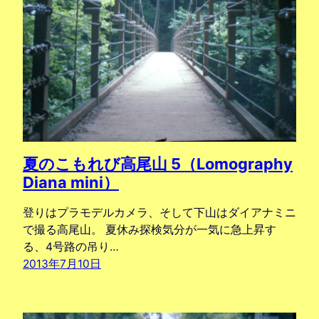
夏のこもれび高尾山 5（Lomography
Diana mini）
登りはプラモデルカメラ、そして下山はダイアナミニ
で撮る高尾山。 夏休み探検気分が一気に急上昇す
る、4号路の吊り…
2013年7月10日