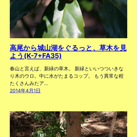
高尾から城山湖をぐるっと、草木を見
よう(K-7+FA35)
春山と言えば、新緑の草木。 新緑といいつついきな
り木のウロ。中に水がたまるコップ。 もう異常な程
たくさんみたア…
2014年4月1日