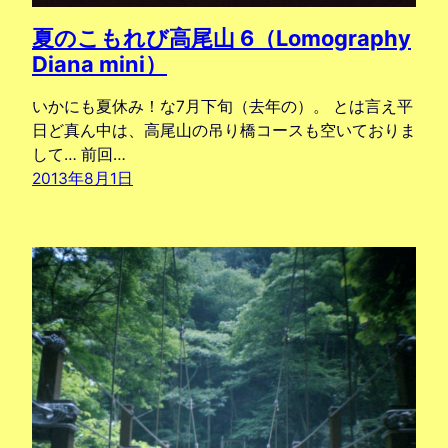
夏のこもれび高尾山 6（Lomography
Diana mini）
いかにも夏休み！な7月下旬（去年の）。 とは言え平
日ど真ん中は、高尾山の吊り橋コースも空いておりま
して… 前回…
2013年8月1日