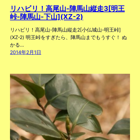
リハビリ！高尾山-陣馬山縦走3[明王
峠-陣馬山-下山](XZ-2)
リハビリ！高尾山-陣馬山縦走2[小仏城山-明王峠]
(XZ-2) 明王峠をすぎたら、陣馬山までもうすぐ！ ぬ
かる…
2014年2月1日