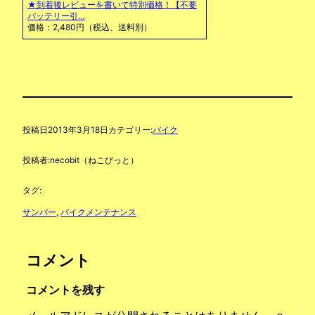
★到着後レビューを書いて特別価格！【不要
バッテリー引…
価格：2,480円（税込、送料別）
投稿日
2013年3月18日
カテゴリー:
バイク
投稿者:
necobit（ねこびっと）
タグ:
サンバー
, 
バイクメンテナンス
コメント
コメントを残す