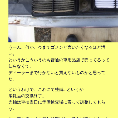
うーん、何か、今までゴメンと言いたくなるほど汚
い。
というかこういうのも普通の車用品店で売ってるって
知らなくて、
ディーラーまで行かないと買えないものかと思って
た。
というわけで、これにて整備…というか
消耗品の交換終了。
光軸は車検当日に予備検査場に寄って調整してもら
う。