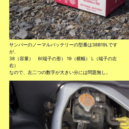
サンバーのノーマルバッテリーの型番は38B19Lです
が、
38（容量） B(端子の形） 19（横幅） L（端子の左
右）
なので、左二つの数字が大きい分には問題無し。