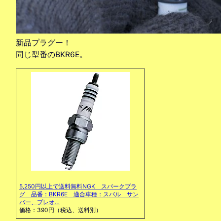
新品プラグー！
同じ型番のBKR6E。
5,250円以上で送料無料NGK スパークプラ
グ 品番：BKR6E 適合車種：スバル サン
バー、プレオ…
価格：390円（税込、送料別）