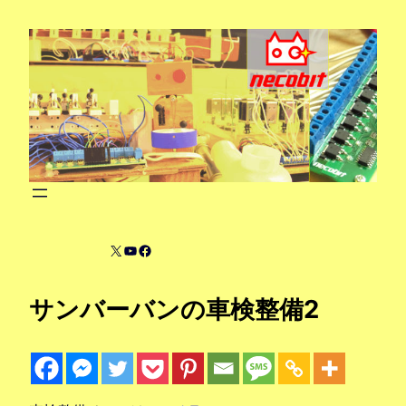
内
容
を
ス
キ
ッ
プ
X
YouTube
Facebook
サンバーバンの車検整備2