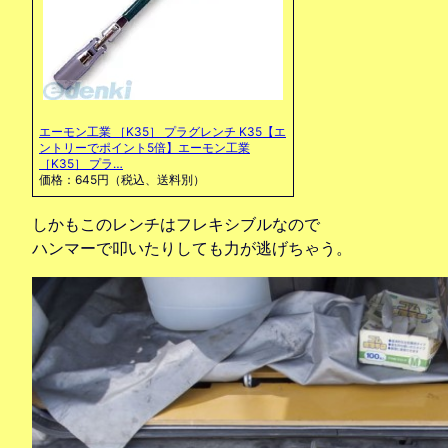
エーモン工業 ［K35］ プラグレンチ K35【エ
ントリーでポイント5倍】エーモン工業
［K35］ プラ…
価格：645円（税込、送料別）
しかもこのレンチはフレキシブルなので
ハンマーで叩いたりしても力が逃げちゃう。