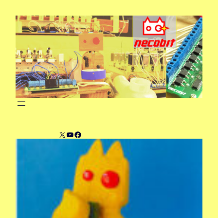
内
容
を
ス
キ
ッ
プ
X
YouTube
Facebook