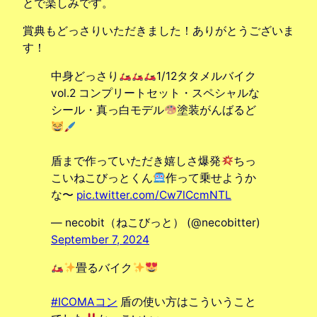
とで楽しみです。
賞典もどっさりいただきました！ありがとうございま
す！
中身どっさり
1/12タタメルバイク
vol.2 コンプリートセット・スペシャルな
シール・真っ白モデル
塗装がんばるど
盾まで作っていただき嬉しさ爆発
ちっ
こいねこびっとくん
作って乗せようか
な〜
pic.twitter.com/Cw7lCcmNTL
— necobit（ねこびっと） (@necobitter)
September 7, 2024
畳るバイク
#ICOMAコン
盾の使い方はこういうこと