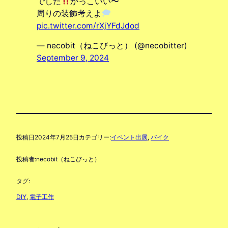
でした
かっこいい〜
周りの装飾考えよ
pic.twitter.com/rXjYFdJdod
— necobit（ねこびっと） (@necobitter)
September 9, 2024
投稿日
2024年7月25日
カテゴリー:
イベント出展
, 
バイク
投稿者:
necobit（ねこびっと）
タグ:
DIY
, 
電子工作