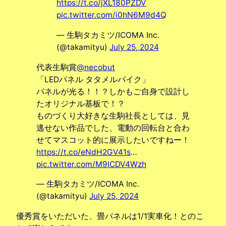
https://t.co/jXL180PZDV
pic.twitter.com/i0hN6M9d4Q
— 生駒タカミツ/ICOMA Inc.
(@takamityu)
July 25, 2024
代表生駒賞
@necobut
「LEDパネル タタメルバイク」
パネルが光る！！？しかもご自身で設計し
たオリジナル基板で！？
ものづくり大好きな生駒社長としては、見
逃せない作品でした、電動の回転台と合わ
せてマスコット的に展示したいですねー！
https://t.co/eNdH2GV41s
…
pic.twitter.com/M9ICDV4Wzh
— 生駒タカミツ/ICOMA Inc.
(@takamityu)
July 25, 2024
優秀賞をいただいた、畳パネルは1/1実車化！とのこ