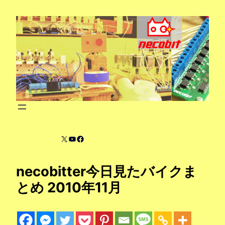
内
容
を
ス
キ
ッ
プ
X
YouTube
Facebook
necobitter今日見たバイクま
とめ 2010年11月