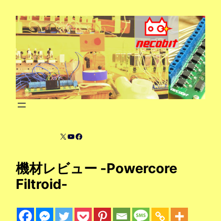
内
容
を
ス
キ
ッ
プ
X
YouTube
Facebook
機材レビュー -Powercore
Filtroid-