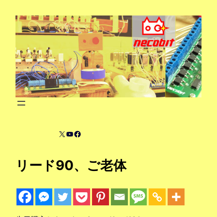
内
容
を
ス
キ
ッ
プ
X
YouTube
Facebook
リード90、ご老体