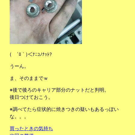
( ´ﾛ｀)＜ﾅﾆｺﾉﾅｯﾄ?
うーん。
ま、そのままでｗ
※後で後ろのキャリア部分のナットだと判明。
後日つけておこう。
※調べてたら症状的に焼きつきの疑いもあるっぽい
な。。。
買ったときの気持ち