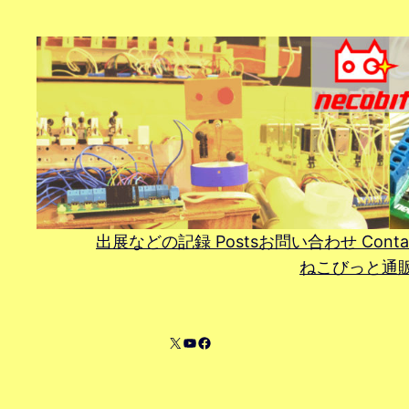
内
容
を
ス
キ
ッ
プ
出展などの記録 Posts
お問い合わせ Conta
ねこびっと通販 On
X
YouTube
Facebook