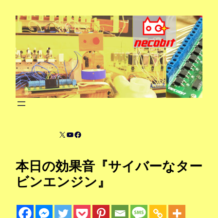
内
容
を
ス
キ
ッ
プ
X
YouTube
Facebook
本日の効果音『サイバーなター
ビンエンジン』