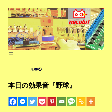
内
容
を
ス
キ
ッ
プ
X
YouTube
Facebook
本日の効果音『野球』