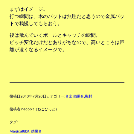
まずはイメージ。
打つ瞬間は、木のバットは無理だと思うので金属バッ
トで我慢してもらおう。
後は飛んでいくボールとキャッチの瞬間。
ピッチ変化だけだとありがちなので、高いところは距
離が遠くなるイメージで。
投稿日
2010年7月20日
カテゴリー:
音楽,効果音,機材
投稿者:
necobit（ねこびっと）
タグ:
Magical8bit
, 
効果音