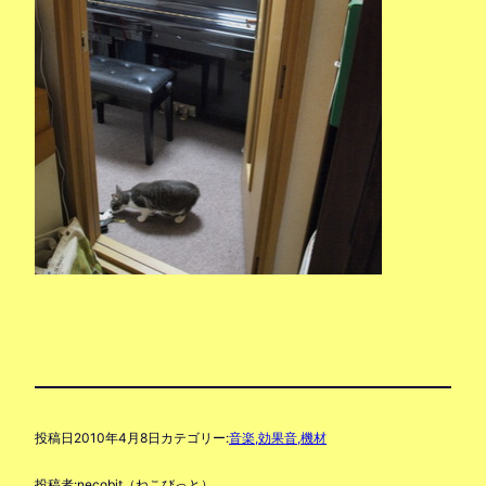
投稿日
2010年4月8日
カテゴリー:
音楽,効果音,機材
投稿者:
necobit（ねこびっと）