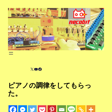
内
容
を
ス
キ
ッ
プ
X
YouTube
Facebook
ピアノの調律をしてもらっ
た。