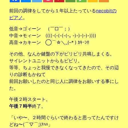
前回の調律をしてから１年以上たっている
necobitの
ピアノ
。
低音→ゴィーン （￣□￣；）
中音→モィーン ((((-(-(-(-(-｡ -)-)-)-)-))))
高音→カキーン ◯⌒☆＼_(–* ) ｶｷｰﾝ!!
その他、なんか鍵盤の下がビリビリ共鳴しまくる。
サイレントユニットからもビビリ。
等等、ちょっと我慢できなくなってきたので、その辺
りの診断もかねて
前回お願いしたのと同じ人に調律をお願いする事にし
た。
午後２時スタート。
午後７時半
終了。
「いや〜、２時間ぐらいで終わると思ってたんですけ
どね〜(⌒▽⌒;)ｱﾊﾊ」