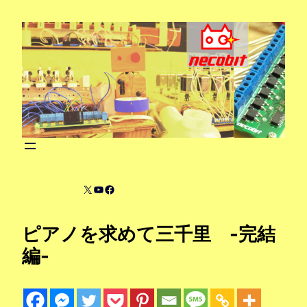
内
容
を
ス
キ
ッ
プ
X
YouTube
Facebook
ピアノを求めて三千里 -完結
編-