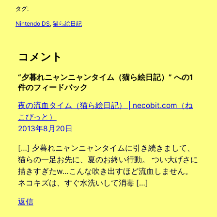
タグ:
Nintendo DS
, 
猫ら絵日記
コメント
“夕暮れニャンニャンタイム（猫ら絵日記）” への1
件のフィードバック
夜の流血タイム（猫ら絵日記） | necobit.com（ね
こびっと）
2013年8月20日
[…] 夕暮れニャンニャンタイムに引き続きまして、
猫らの一足お先に、夏のお終い行動。 つい大げさに
描きすぎたw…こんな吹き出すほど流血しません。
ネコキズは、すぐ水洗いして消毒 […]
返信