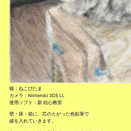
猫：ねこびたま
カメラ：Nintendo 3DS LL
使用ソフト：新 絵心教室
壁・床・箱に、芯のとがった色鉛筆で
線を入れていきます。