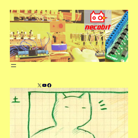
内
容
を
ス
キ
ッ
プ
X
YouTube
Facebook