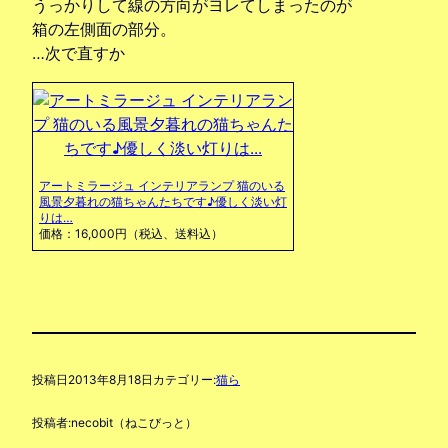
うっかりして線の方向がヨレてしまったのが
箱の左側面の部分。
…次で直すか
アートミラージュ インテリアランプ 猫のいる
風景夕暮れの猫ちゃんたちです♪優しく淡い灯
りは…
価格：16,000円（税込、送料込）
投稿日
2013年8月18日
カテゴリー:
猫ら
投稿者:
necobit（ねこびっと）