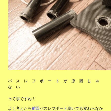
バ ス レ フ ポ ー ト が 原 因 じ ゃ
な い
って事ですね！
よく考えたら
前回
バスレフポート塞いでも変わらなか