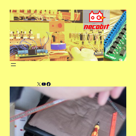
内
容
を
ス
キ
ッ
プ
X
YouTube
Facebook