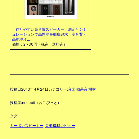
作りやすい高音質スピーカー 測定とシミ
ュレーションで高性能を徹底追求 高音質・
高能率オ…
価格：2,730円（税込、送料込）
投稿日
2013年4月24日
カテゴリー:
音楽,効果音,機材
投稿者:
necobit（ねこびっと）
タグ:
カーボンスピーカー
, 
音楽機材レビュー