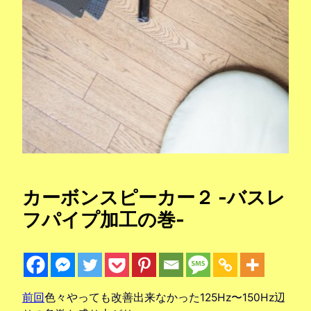
カーボンスピーカー２ -バスレ
フパイプ加工の巻-
前回
色々やっても改善出来なかった125Hz〜150Hz辺