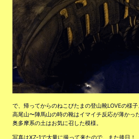
で、帰ってからのねこびたまの登山靴LOVEの様子
高尾山〜陣馬山の時の靴はイマイチ反応が薄かっ
奥多摩系の土はお気に召した模様。
写真はXZ-1で大量に撮って来たので、また後日！