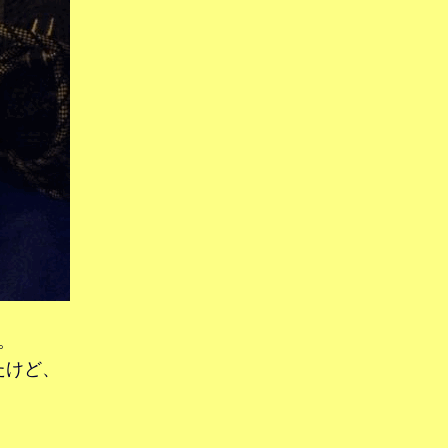
。
たけど、