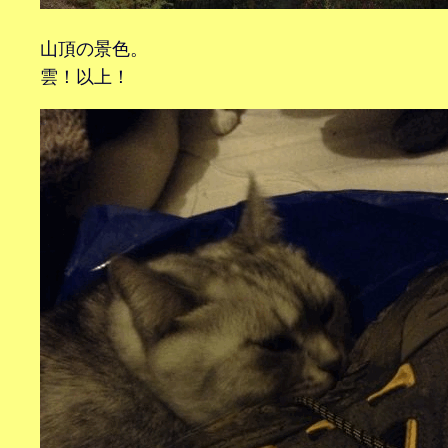
山頂の景色。
雲！以上！