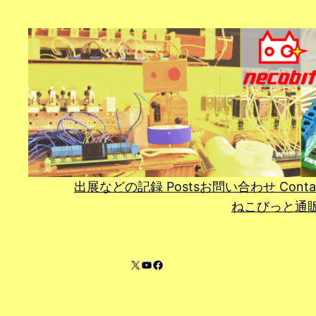
内
容
を
ス
キ
ッ
プ
出展などの記録 Posts
お問い合わせ Conta
ねこびっと通販 On
X
YouTube
Facebook