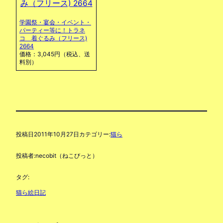
学園祭・宴会・イベント・
パーティー等に！トラネ
コ 着ぐるみ（フリース)
2664
価格：3,045円（税込、送
料別）
投稿日
2011年10月27日
カテゴリー:
猫ら
投稿者:
necobit（ねこびっと）
タグ:
猫ら絵日記