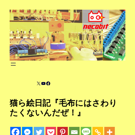
内
容
を
ス
キ
ッ
プ
X
YouTube
Facebook
猫ら絵日記『毛布にはさわり
たくないんだぜ！』