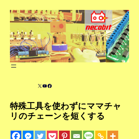
内
容
を
ス
キ
ッ
プ
X
YouTube
Facebook
特殊工具を使わずにママチャ
リのチェーンを短くする