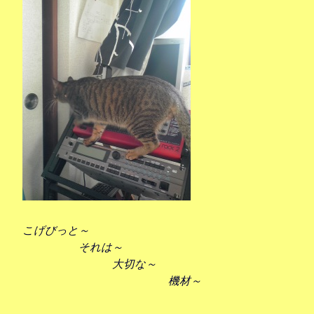
こげびっと～
それは～
大切な～
機材～