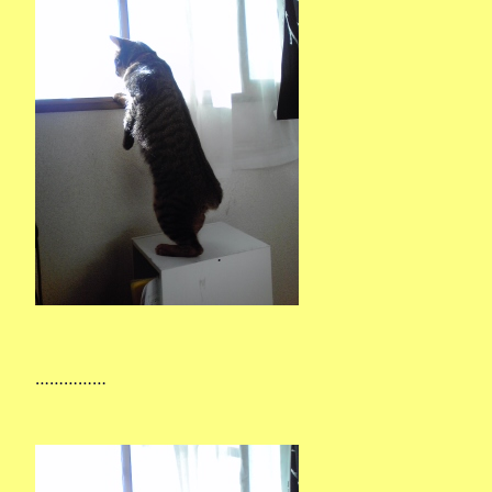
……………