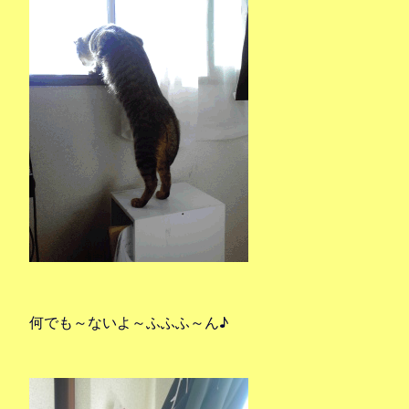
何でも～ないよ～ふふふ～ん♪