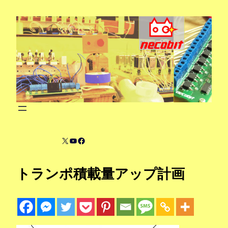
内
容
を
ス
キ
ッ
プ
X
YouTube
Facebook
トランポ積載量アップ計画