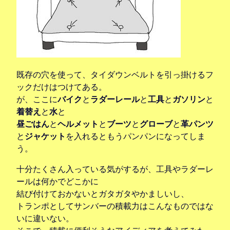
既存の穴を使って、タイダウンベルトを引っ掛けるフ
ックだけはつけてある。
が、ここに
バイク
と
ラダーレール
と
工具
と
ガソリン
と
着替え
と
水
と
昼ごはん
と
ヘルメット
と
ブーツ
と
グローブ
と
革パンツ
と
ジャケット
を入れるともうパンパンになってしま
う。
十分たくさん入っている気がするが、工具やラダーレ
ールは何かでどこかに
結び付けておかないとガタガタやかましいし、
トランポとしてサンバーの積載力はこんなものではな
いに違いない。