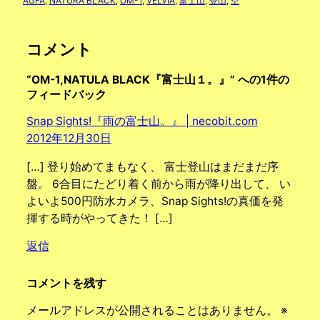
AGFA
, 
NATURA BLACK
, 
OM-1
, 
VELVIA
, 
富士山
, 
登山
, 
空
コメント
“OM-1,NATULA BLACK『富士山１。』” への1件の
フィードバック
Snap Sights!『雨の富士山。』 | necobit.com
2012年12月30日
[…] 登り始めてまもなく、 富士登山はまだまだ序
盤。 6合目にたどり着く前から雨が降り出して、 い
よいよ500円防水カメラ、Snap Sights!の真価を発
揮する時がやってきた！ […]
返信
コメントを残す
メールアドレスが公開されることはありません。
※