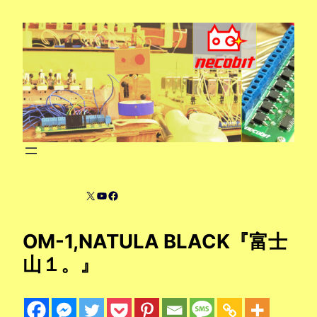
内
容
を
ス
キ
ッ
プ
X
YouTube
Facebook
OM-1,NATULA BLACK『富士
山１。』