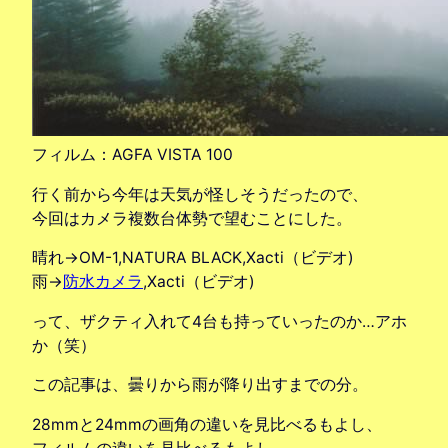
フィルム：AGFA VISTA 100
行く前から今年は天気が怪しそうだったので、
今回はカメラ複数台体勢で望むことにした。
晴れ→OM-1,NATURA BLACK,Xacti（ビデオ)
雨→
防水カメラ
,Xacti（ビデオ)
って、ザクティ入れて4台も持っていったのか…アホ
か（笑）
この記事は、曇りから雨が降り出すまでの分。
28mmと24mmの画角の違いを見比べるもよし、