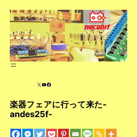
内
容
を
ス
キ
ッ
プ
X
YouTube
Facebook
楽器フェアに行って来た-
andes25f-