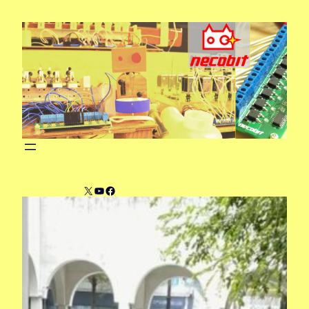
内
容
を
ス
キ
ッ
プ
X
YouTube
Facebook