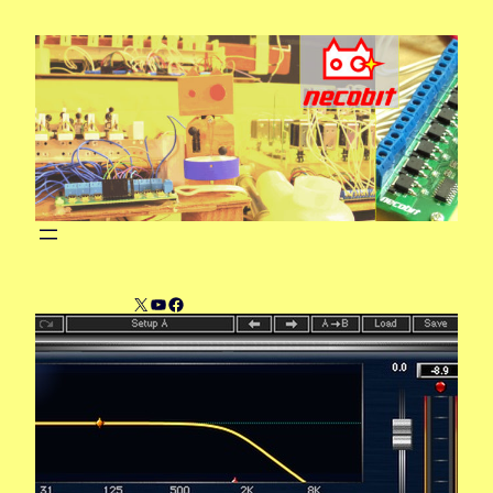
内
容
を
ス
キ
ッ
プ
X
YouTube
Facebook