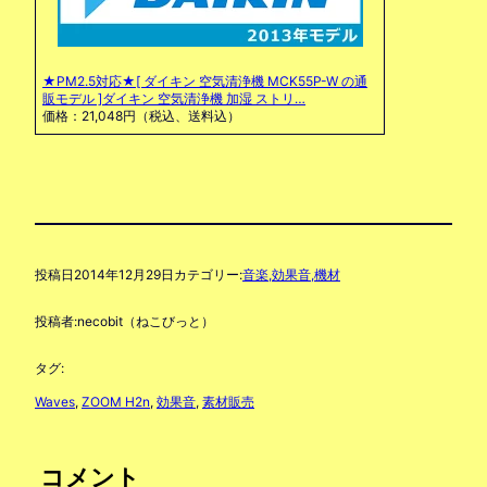
★PM2.5対応★[ ダイキン 空気清浄機 MCK55P-W の通
販モデル ]ダイキン 空気清浄機 加湿 ストリ…
価格：21,048円（税込、送料込）
投稿日
2014年12月29日
カテゴリー:
音楽,効果音,機材
投稿者:
necobit（ねこびっと）
タグ:
Waves
, 
ZOOM H2n
, 
効果音
, 
素材販売
コメント