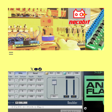
内
容
を
ス
キ
ッ
プ
X
YouTube
Facebook