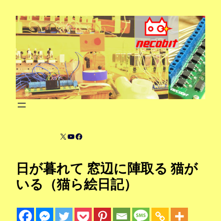
内
容
を
ス
キ
ッ
プ
X
YouTube
Facebook
日が暮れて 窓辺に陣取る 猫が
いる（猫ら絵日記）