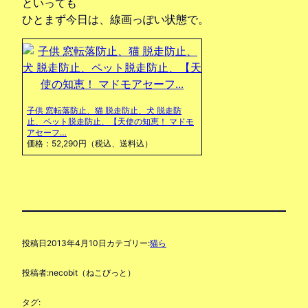
といっても
ひとまず今日は、線画っぽい状態で。
子供 窓転落防止、猫 脱走防止、犬 脱走防
止、ペット脱走防止、【天使の知恵！ マドモ
アセーフ…
価格：52,290円（税込、送料込）
投稿日
2013年4月10日
カテゴリー:
猫ら
投稿者:
necobit（ねこびっと）
タグ: