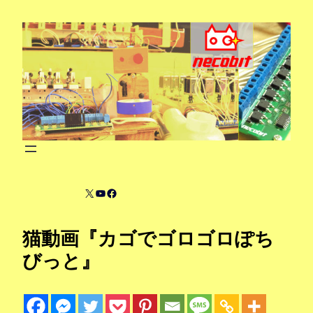
内
容
を
ス
キ
ッ
プ
X
YouTube
Facebook
猫動画『カゴでゴロゴロぽち
びっと』