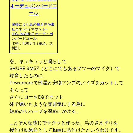
摩擦により鳥の鳴き声が出
せます-ハイマウント-
HIGHMOUNT オーデュボ
ンバードコール
価格：1,008円（税込、送
料別）
を、キュキュっと鳴らして
SHURE SM57（どこにでもあるフツーのマイク）で
録音したものに、
Powercoreで部屋と安物アンプのノイズをカットして
もらって
さらにローをEQでカット
外で鳴いたような雰囲気にする為に
短めのリバーブを深めにかける。
…とそんな感じでサクッと作った、鳥のさえずりを
後付け効果音として動画に貼付けたというわけです。