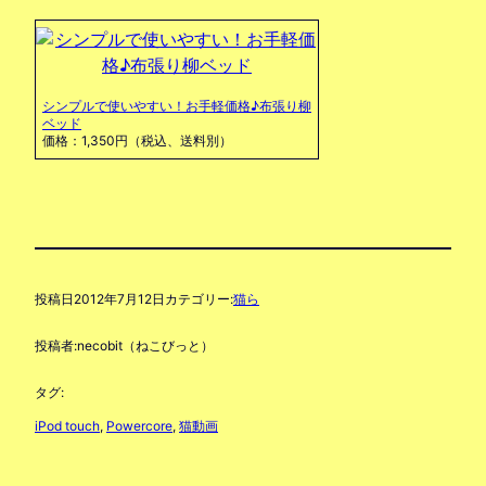
シンプルで使いやすい！お手軽価格♪布張り柳
ベッド
価格：1,350円（税込、送料別）
投稿日
2012年7月12日
カテゴリー:
猫ら
投稿者:
necobit（ねこびっと）
タグ:
iPod touch
, 
Powercore
, 
猫動画