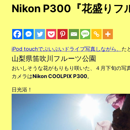
Nikon P300『花盛り
iPod touchでぶいぶいドライブ写真しながら、
た
山梨県笛吹川フルーツ公園
おいしそうな花がもりもり咲いた、４月下旬の写
カメラは
Nikon COOLPIX P300
。
日光浴！