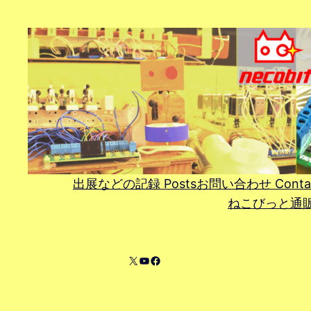
内
容
を
ス
キ
ッ
プ
出展などの記録 Posts
お問い合わせ Conta
ねこびっと通販 On
X
YouTube
Facebook