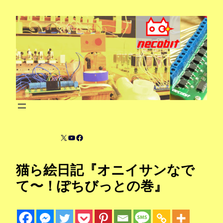
内
容
を
ス
キ
ッ
プ
X
YouTube
Facebook
猫ら絵日記『オニイサンなで
て〜！ぽちびっとの巻』