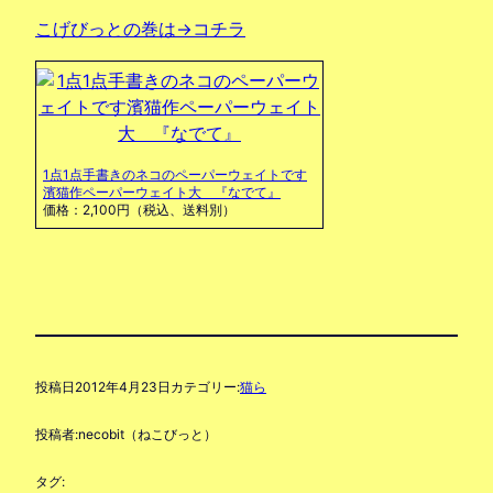
こげびっとの巻は→コチラ
1点1点手書きのネコのペーパーウェイトです
濱猫作ペーパーウェイト大 『なでて』
価格：2,100円（税込、送料別）
投稿日
2012年4月23日
カテゴリー:
猫ら
投稿者:
necobit（ねこびっと）
タグ: