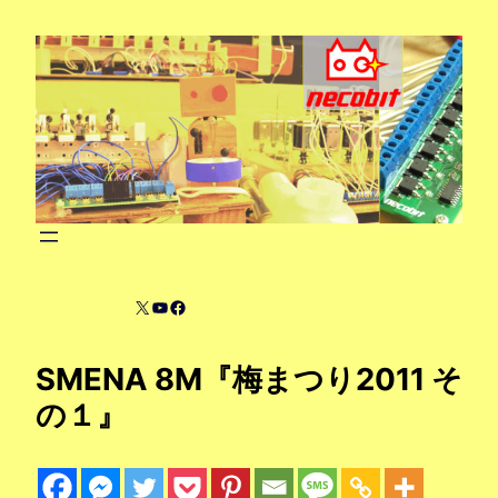
内
容
を
ス
キ
ッ
プ
X
YouTube
Facebook
SMENA 8M『梅まつり2011 そ
の１』