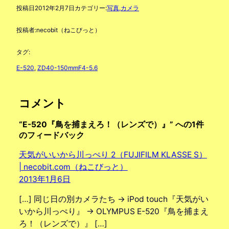
投稿日
2012年2月7日
カテゴリー:
写真,カメラ
投稿者:
necobit（ねこびっと）
タグ:
E-520
, 
ZD40-150mmF4-5.6
コメント
“E-520『鳥を捕まえろ！（レンズで）』” への1件
のフィードバック
天気がいいから川っぺり 2（FUJIFILM KLASSE S）
| necobit.com（ねこびっと）
2013年1月6日
[…] 同じ日の別カメラたち → iPod touch『天気がい
いから川っぺり』 → OLYMPUS E-520『鳥を捕まえ
ろ！（レンズで）』 […]