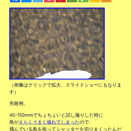
（画像はクリックで拡大、スライドショーにもなりま
す）
失敗例。
40-150mmでちょちょいと試し撮りした時に
鳥が
えらくうまく撮れてしまった
ので、
飛んでいる鳥を狙ってシャッターを切りまくったんだ