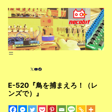
内
容
を
ス
キ
ッ
プ
X
YouTube
Facebook
E-520『鳥を捕まえろ！（レ
ンズで）』