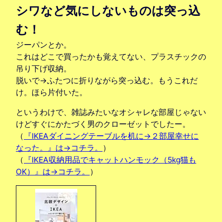
シワなど気にしないものは突っ込
む！
ジーパンとか。
これはどこで買ったかも覚えてない、プラスチックの
吊り下げ収納。
脱いで→ふたつに折りながら突っ込む。もうこれだ
け。ほら片付いた。
というわけで、雑誌みたいなオシャレな部屋じゃない
けどすぐにかたづく男のクローゼットでしたー。
（
『IKEAダイニングテーブルを机に→２部屋幸せに
なった。』は→コチラ。
）
（
『IKEA収納用品でキャットハンモック（5kg猫も
OK）』は→コチラ。
）