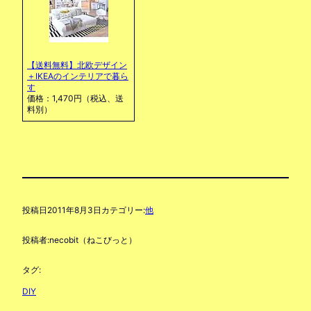
【送料無料】北欧デザイン
＋IKEAのインテリアで暮ら
す
価格：1,470円（税込、送
料別）
投稿日
2011年8月3日
カテゴリー:
他
投稿者:
necobit（ねこびっと）
タグ:
DIY