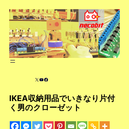
内
容
を
ス
キ
ッ
プ
X
YouTube
Facebook
IKEA収納用品でいきなり片付
く男のクローゼット