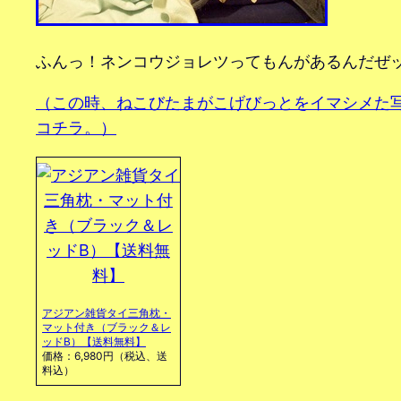
ふんっ！ネンコウジョレツってもんがあるんだぜ
（この時、ねこびたまがこげびっとをイマシメた
コチラ。）
アジアン雑貨タイ三角枕・
マット付き（ブラック＆レ
ッドB）【送料無料】
価格：6,980円（税込、送
料込）