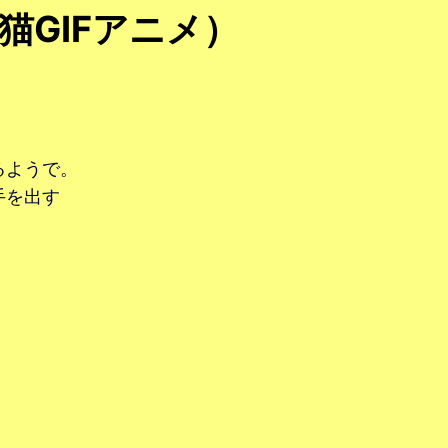
猫GIFアニメ）
るようで。
手を出す