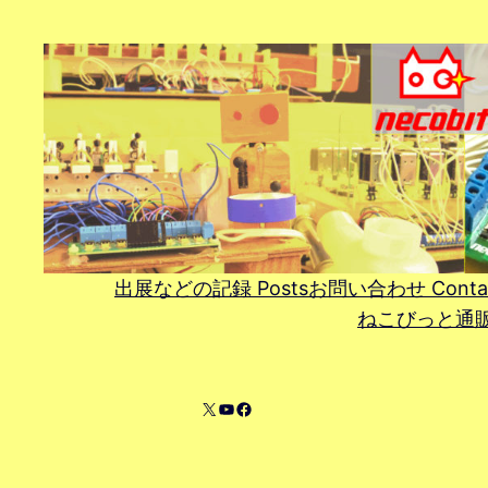
内
容
を
ス
キ
ッ
プ
出展などの記録 Posts
お問い合わせ Conta
ねこびっと通販 On
X
YouTube
Facebook