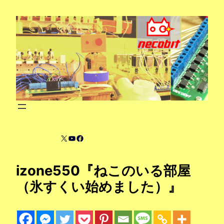
内
容
を
ス
キ
ッ
プ
X
YouTube
Facebook
izone550『ねこのいる部屋
（氷すくい始めました）』