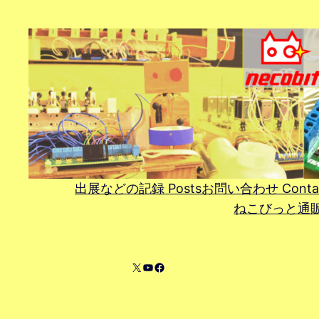
内
容
を
ス
キ
ッ
プ
出展などの記録 Posts
お問い合わせ Conta
ねこびっと通販 On
X
YouTube
Facebook