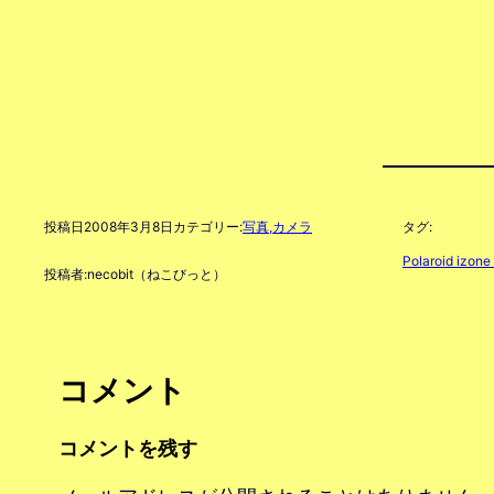
投稿日
2008年3月8日
カテゴリー:
写真,カメラ
タグ:
Polaroid izone
投稿者:
necobit（ねこびっと）
コメント
コメントを残す