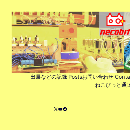
内
容
を
ス
キ
ッ
プ
出展などの記録 Posts
お問い合わせ Conta
ねこびっと通販 On
X
YouTube
Facebook