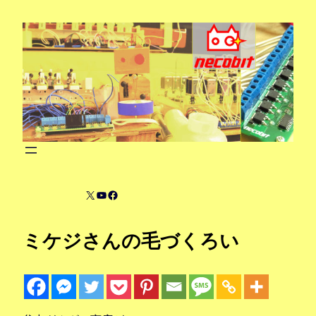
内
容
を
ス
キ
ッ
プ
X
YouTube
Facebook
ミケジさんの毛づくろい