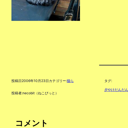
投稿日
2006年10月23日
カテゴリー:
猫ら
タグ:
夕やけだんだ
投稿者:
necobit（ねこびっと）
コメント