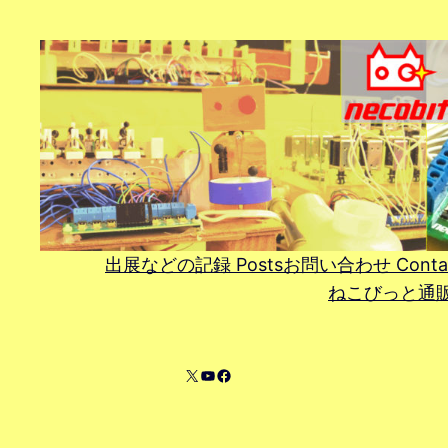
内
容
を
ス
キ
ッ
プ
出展などの記録 Posts
お問い合わせ Conta
ねこびっと通販 On
X
YouTube
Facebook