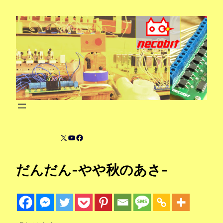
内
容
を
ス
キ
ッ
プ
X
YouTube
Facebook
だんだん-やや秋のあさ-