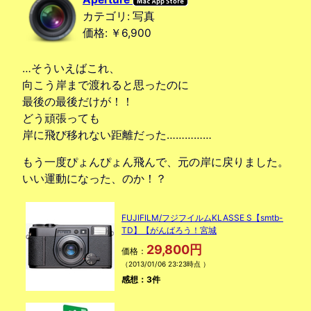
カテゴリ: 写真
価格: ￥6,900
…そういえばこれ、
向こう岸まで渡れると思ったのに
最後の最後だけが！！
どう頑張っても
岸に飛び移れない距離だった……………
もう一度ぴょんぴょん飛んで、元の岸に戻りました。
いい運動になった、のか！？
FUJIFILM/フジフイルムKLASSE S【smtb-
TD】【がんばろう！宮城
29,800円
価格：
（2013/01/06 23:23時点 ）
感想：3件