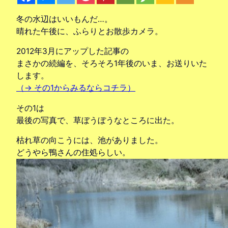
冬の水辺はいいもんだ…。
晴れた午後に、ふらりとお散歩カメラ。
2012年3月にアップした記事の
まさかの続編を、そろそろ1年後のいま、お送りいた
します。
（→ その1からみるならコチラ）
その1は
最後の写真で、草ぼうぼうなところに出た。
枯れ草の向こうには、池がありました。
どうやら鴨さんの住処らしい。