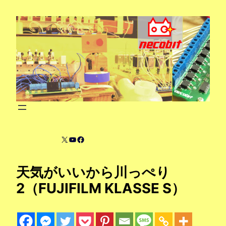
内
容
を
ス
キ
ッ
プ
X
YouTube
Facebook
天気がいいから川っぺり
2（FUJIFILM KLASSE S）