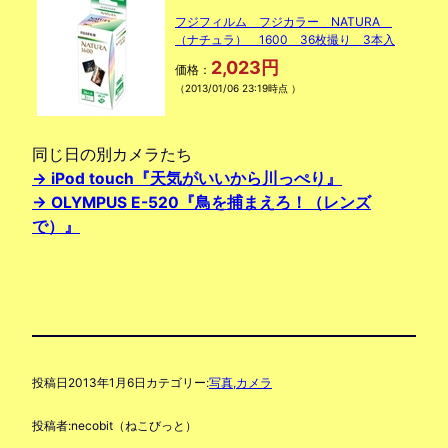
フジフィルム フジカラー NATURA
（ナチュラ） 1600 36枚撮り 3本入
2,023円
価格：
（2013/01/06 23:19時点 ）
同じ日の別カメラたち
→ iPod touch『天気がいいから川っぺり』
→ OLYMPUS E-520『鳥を捕まえろ！（レンズ
で）』
投稿日
2013年1月6日
カテゴリー:
写真,カメラ
投稿者:
necobit（ねこびっと）