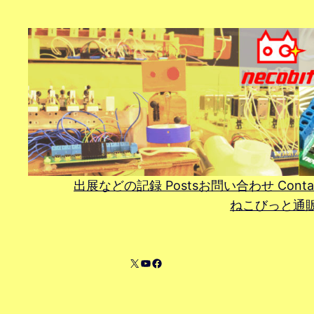
内
容
を
ス
キ
ッ
プ
出展などの記録 Posts
お問い合わせ Conta
ねこびっと通販 On
X
YouTube
Facebook