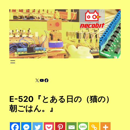
内
容
を
ス
キ
ッ
プ
X
YouTube
Facebook
E-520『とある日の（猫の）
朝ごはん。』