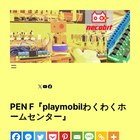
内
容
を
ス
キ
ッ
プ
X
YouTube
Facebook
PEN F『playmobilわくわくホ
ームセンター』