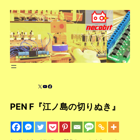
内
容
を
ス
キ
ッ
プ
X
YouTube
Facebook
PEN F『江ノ島の切りぬき』