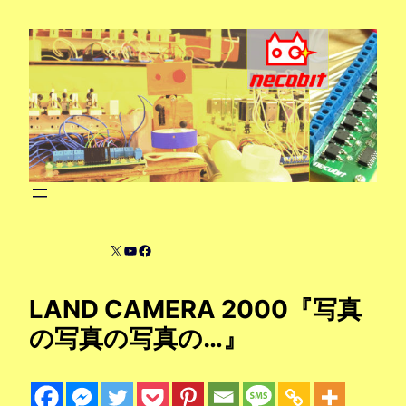
内
容
を
ス
キ
ッ
プ
X
YouTube
Facebook
LAND CAMERA 2000『写真
の写真の写真の…』