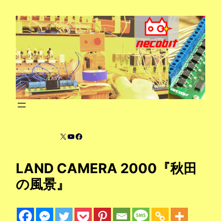
内
容
を
ス
キ
ッ
プ
X
YouTube
Facebook
LAND CAMERA 2000『秋田
の風景』