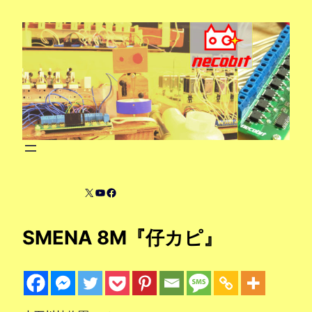
内
容
を
ス
キ
ッ
プ
X
YouTube
Facebook
SMENA 8M『仔カピ』