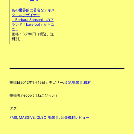
あの世界的に著名なテキス
タイルデザイナー
「Barbara Sansoni」のブ
ランド「barefoot」からユ
ニ…
価格：3,780円（税込、送
料別）
投稿日
2012年1月15日
カテゴリー:
音楽,効果音,機材
投稿者:
necobit（ねこびっと）
タグ:
FM8
, 
MASSIVE
, 
QLSC
, 
効果音
, 
音楽機材レビュー