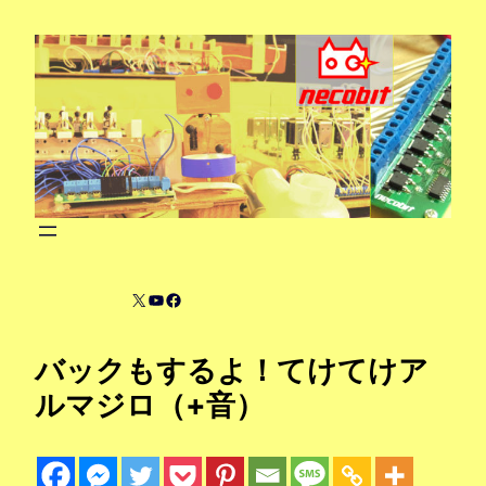
内
容
を
ス
キ
ッ
プ
X
YouTube
Facebook
バックもするよ！てけてけア
ルマジロ（+音）