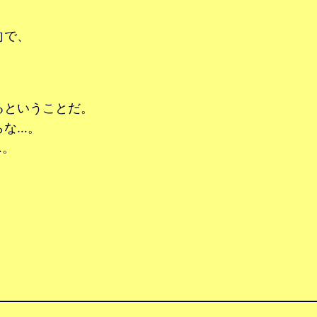
向で、
るということだ。
らな…。
…。