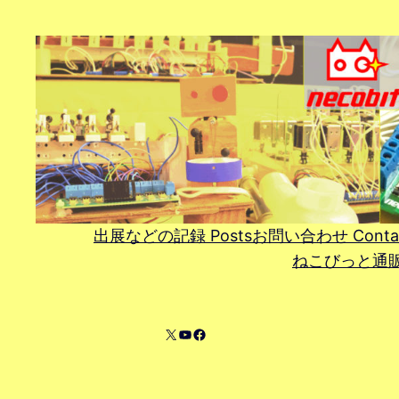
内
容
を
ス
キ
ッ
プ
出展などの記録 Posts
お問い合わせ Conta
ねこびっと通販 On
X
YouTube
Facebook