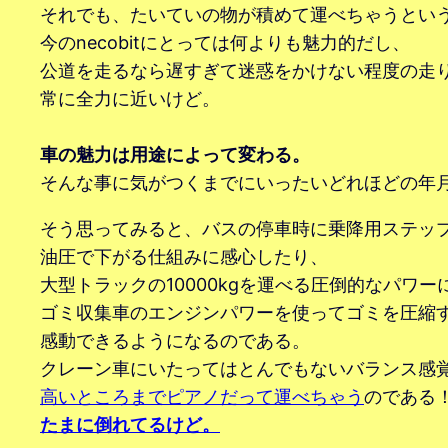
それでも、たいていの物が積めて運べちゃうとい
今のnecobitにとっては何よりも魅力的だし、
公道を走るなら遅すぎて迷惑をかけない程度の走
常に全力に近いけど。
車の魅力は用途によって変わる。
そんな事に気がつくまでにいったいどれほどの年
そう思ってみると、バスの停車時に乗降用ステッ
油圧で下がる仕組みに感心したり、
大型トラックの10000kgを運べる圧倒的なパワー
ゴミ収集車のエンジンパワーを使ってゴミを圧縮
感動できるようになるのである。
クレーン車にいたってはとんでもないバランス感
高いところまでピアノだって運べちゃう
のである
たまに倒れてるけど。