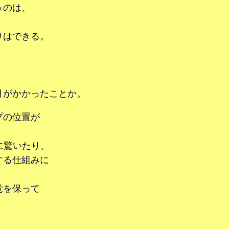
うのは、
りはできる。
月がかかったことか。
プの位置が
に驚いたり、
する仕組みに
覚を保って
！