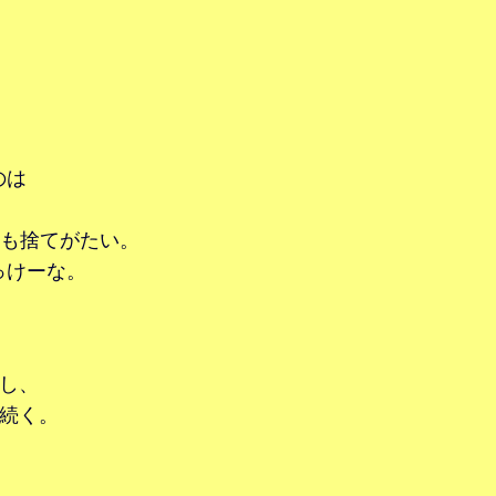
のは
Rも捨てがたい。
っけーな。
放し、
続く。