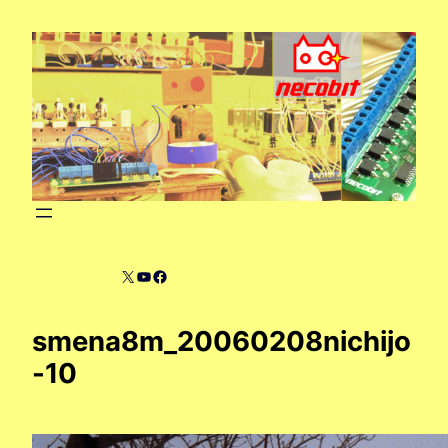
内
容
を
ス
キ
ッ
プ
X
YouTube
Facebook
smena8m_20060208nichijo
-10