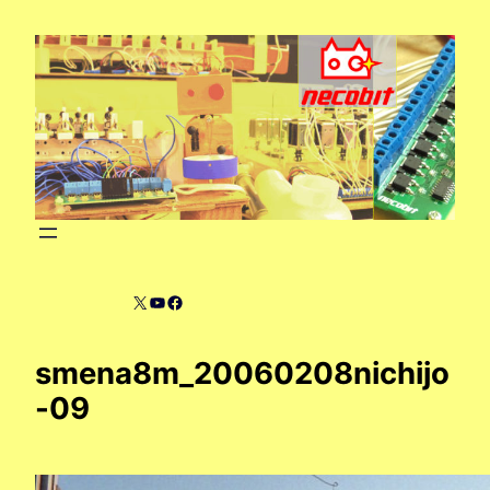
内
容
を
ス
キ
ッ
プ
X
YouTube
Facebook
smena8m_20060208nichijo
-09