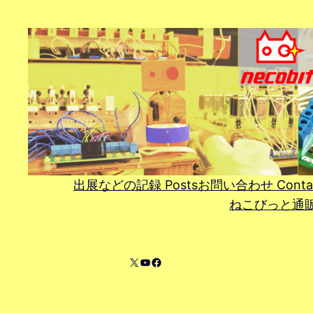
内
容
を
ス
キ
ッ
プ
出展などの記録 Posts
お問い合わせ Conta
ねこびっと通販 On
X
YouTube
Facebook